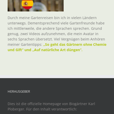
Durch meine Gartenreisen bin ich in vielen Ländern
unterwegs. Dementsprechend viele Gartenfreunde habe
ich mittlerweile, die andere Sprachen sprechen. Grund
genug, zwei Videos aufzunehmen, die mein Avatar in
sechs Sprachen übersetzt. Viel Vergnügen beim Anhören
meiner Gartentipps:
„So geht das Gärtnern ohne Chemie
und Gift“ und „Auf natürliche Art düngen“.
HERAUSGEBER
Dies ist die offizielle Homepage von Biogärtner Karl
Ploberger. Für den Inhalt verantwortlich: