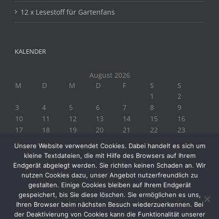
12 x Lesestoff für Gartenfans
KALENDER
August 2026
M
D
M
D
F
S
S
1
2
3
4
5
6
7
8
9
10
11
12
13
14
15
16
17
18
19
20
21
22
23
24
25
26
27
28
29
30
Unsere Website verwendet Cookies. Dabei handelt es sich um
31
kleine Textdateien, die mit Hilfe des Browsers auf Ihrem
« Juli
Endgerät abgelegt werden. Sie richten keinen Schaden an. Wir
nutzen Cookies dazu, unser Angebot nutzerfreundlich zu
gestalten. Einige Cookies bleiben auf Ihrem Endgerät
gespeichert, bis Sie diese löschen. Sie ermöglichen es uns,
Ihren Browser beim nächsten Besuch wiederzuerkennen. Bei
der Deaktivierung von Cookies kann die Funktionalität unserer