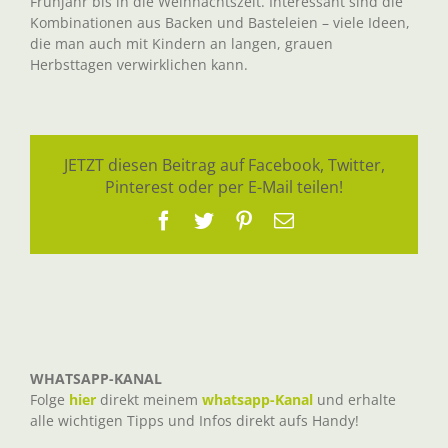
Frühjahr bis in die Weihnachtszeit. Interessant sind die
Kombinationen aus Backen und Basteleien – viele Ideen,
die man auch mit Kindern an langen, grauen
Herbsttagen verwirklichen kann.
JETZT diesen Beitrag auf Facebook, Twitter,
Pinterest oder per E-Mail teilen!
Facebook
Twitter
Pinterest
E-
Mail
WHATSAPP-KANAL
Folge
hier
direkt meinem
whatsapp-Kanal
und erhalte
alle wichtigen Tipps und Infos direkt aufs Handy!