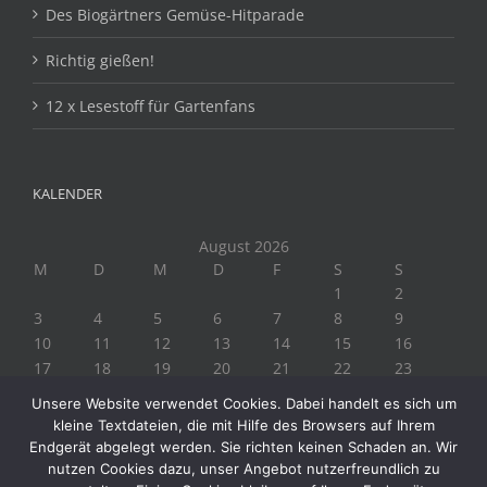
Des Biogärtners Gemüse-Hitparade
Richtig gießen!
12 x Lesestoff für Gartenfans
KALENDER
August 2026
M
D
M
D
F
S
S
1
2
3
4
5
6
7
8
9
10
11
12
13
14
15
16
17
18
19
20
21
22
23
24
25
26
27
28
29
30
Unsere Website verwendet Cookies. Dabei handelt es sich um
31
kleine Textdateien, die mit Hilfe des Browsers auf Ihrem
« Juli
Endgerät abgelegt werden. Sie richten keinen Schaden an. Wir
nutzen Cookies dazu, unser Angebot nutzerfreundlich zu