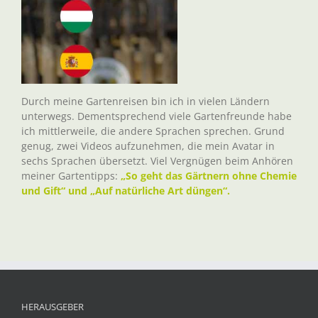
Durch meine Gartenreisen bin ich in vielen Ländern
unterwegs. Dementsprechend viele Gartenfreunde habe
ich mittlerweile, die andere Sprachen sprechen. Grund
genug, zwei Videos aufzunehmen, die mein Avatar in
sechs Sprachen übersetzt. Viel Vergnügen beim Anhören
meiner Gartentipps:
„So geht das Gärtnern ohne Chemie
und Gift“ und „Auf natürliche Art düngen“.
HERAUSGEBER