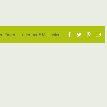
Facebook
Twitter
Pinteres
E-
r, Pinterest oder per E-Mail teilen!
Ma