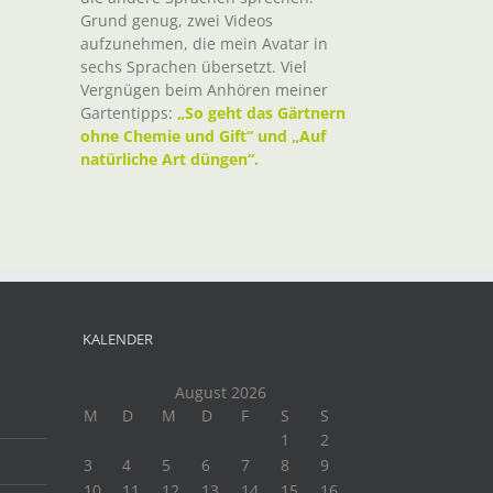
Grund genug, zwei Videos
aufzunehmen, die mein Avatar in
sechs Sprachen übersetzt. Viel
Vergnügen beim Anhören meiner
Gartentipps:
„So geht das Gärtnern
ohne Chemie und Gift“ und „Auf
natürliche Art düngen“.
KALENDER
August 2026
M
D
M
D
F
S
S
1
2
3
4
5
6
7
8
9
10
11
12
13
14
15
16