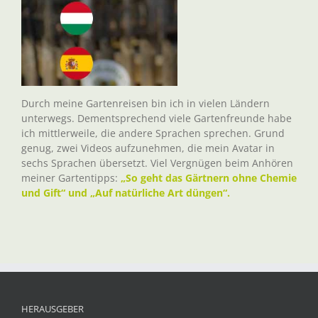
Durch meine Gartenreisen bin ich in vielen Ländern
unterwegs. Dementsprechend viele Gartenfreunde habe
ich mittlerweile, die andere Sprachen sprechen. Grund
genug, zwei Videos aufzunehmen, die mein Avatar in
sechs Sprachen übersetzt. Viel Vergnügen beim Anhören
meiner Gartentipps:
„So geht das Gärtnern ohne Chemie
und Gift“ und „Auf natürliche Art düngen“.
HERAUSGEBER