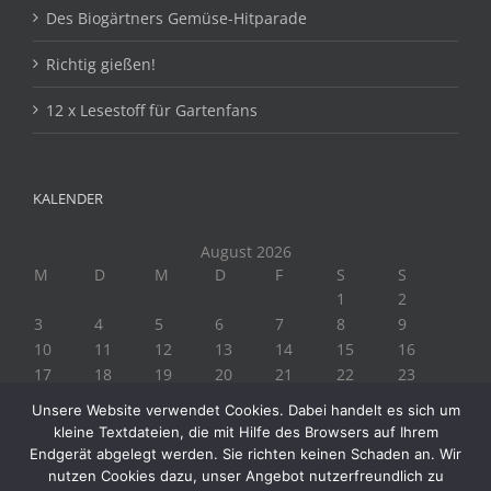
Des Biogärtners Gemüse-Hitparade
Richtig gießen!
12 x Lesestoff für Gartenfans
KALENDER
August 2026
M
D
M
D
F
S
S
1
2
3
4
5
6
7
8
9
10
11
12
13
14
15
16
17
18
19
20
21
22
23
24
25
26
27
28
29
30
Unsere Website verwendet Cookies. Dabei handelt es sich um
31
kleine Textdateien, die mit Hilfe des Browsers auf Ihrem
« Juli
Endgerät abgelegt werden. Sie richten keinen Schaden an. Wir
nutzen Cookies dazu, unser Angebot nutzerfreundlich zu