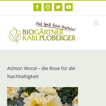
Zum
Inhalt
Facebook
Instagram
Twitter
YouTube
springen
Ashton Wood – die Rose für die
Nachhaltigkeit