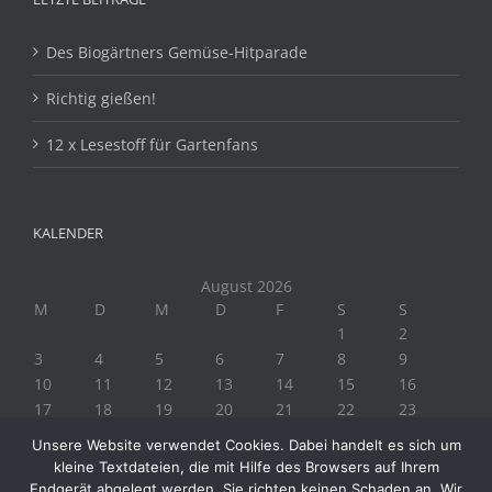
Des Biogärtners Gemüse-Hitparade
Richtig gießen!
12 x Lesestoff für Gartenfans
KALENDER
August 2026
M
D
M
D
F
S
S
1
2
3
4
5
6
7
8
9
10
11
12
13
14
15
16
17
18
19
20
21
22
23
24
25
26
27
28
29
30
Unsere Website verwendet Cookies. Dabei handelt es sich um
31
kleine Textdateien, die mit Hilfe des Browsers auf Ihrem
« Juli
Endgerät abgelegt werden. Sie richten keinen Schaden an. Wir