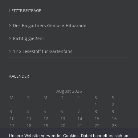
LETZTE BEITRÄGE
Des Biogärtners Gemüse-Hitparade
Richtig gießen!
12 x Lesestoff für Gartenfans
KALENDER
August 2026
M
D
M
D
F
S
S
1
2
3
4
5
6
7
8
9
10
11
12
13
14
15
16
17
18
19
20
21
22
23
24
25
26
27
28
29
30
Unsere Website verwendet Cookies. Dabei handelt es sich um