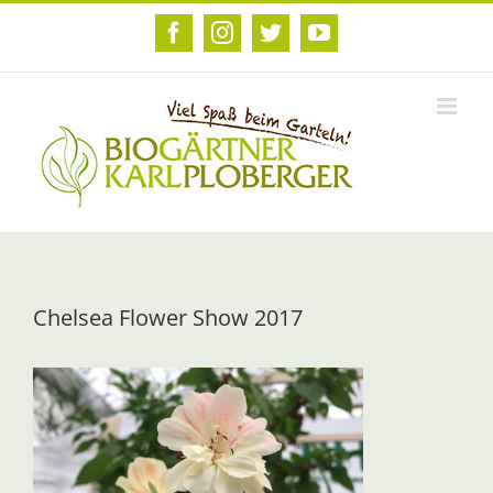
Zum
Inhalt
Facebook
Instagram
Twitter
YouTube
springen
Chelsea Flower Show 2017