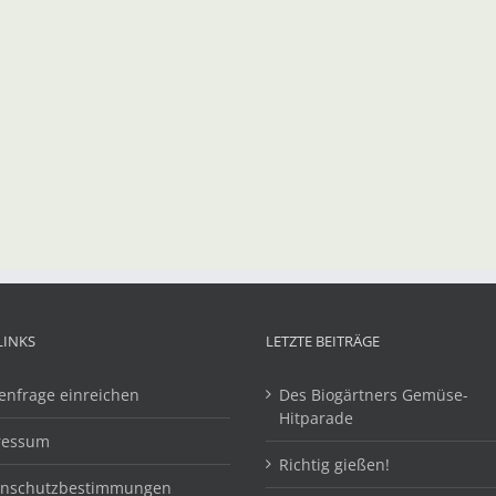
LINKS
LETZTE BEITRÄGE
enfrage einreichen
Des Biogärtners Gemüse-
Hitparade
ressum
Richtig gießen!
enschutzbestimmungen