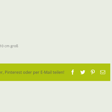
 10 cm groß
Facebook
Twitter
Pinteres
E-
r, Pinterest oder per E-Mail teilen!
Ma