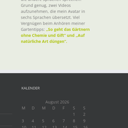
Grund genug, zwei Videos
aufzunehmen, die mein Avatar in
sechs Sprachen übersetzt. Viel
Vergnügen beim Anhören meiner
Gartentipps:
„So geht das Gärtnern
ohne Chemie und Gift“ und „Auf
natürliche Art düngen“.
KALENDER
August 2026
M
D
M
D
F
S
S
1
2
3
4
5
6
7
8
9
10
11
12
13
14
15
16