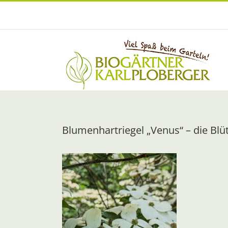
Zum
Inhalt
springen
Blumenhartriegel „Venus“ – die Blü