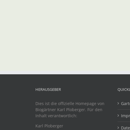
HERAUSGEBER
QUICK
Dies ist die offizielle Homepage von
Gart
Biogärtner Karl Ploberger. Für den
Inhalt verantwortlich:
Imp
Karl Ploberger
Dat