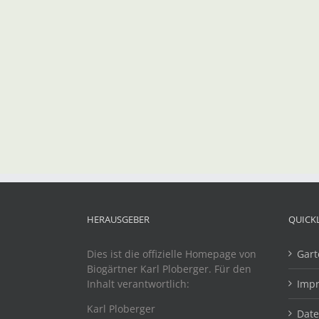
HERAUSGEBER
QUICK
Dies ist die offizielle Homepage von
Gart
Biogärtner Karl Ploberger. Für den
Inhalt verantwortlich:
Imp
Karl Ploberger
Dat