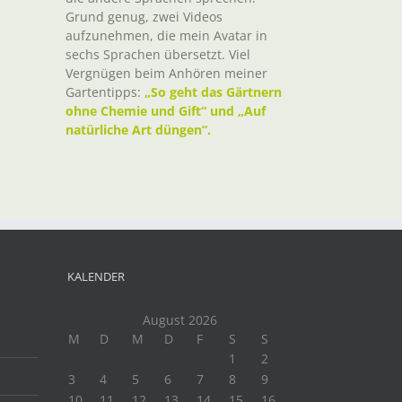
Grund genug, zwei Videos
aufzunehmen, die mein Avatar in
sechs Sprachen übersetzt. Viel
Vergnügen beim Anhören meiner
Gartentipps:
„So geht das Gärtnern
ohne Chemie und Gift“ und „Auf
natürliche Art düngen“.
KALENDER
August 2026
M
D
M
D
F
S
S
1
2
3
4
5
6
7
8
9
10
11
12
13
14
15
16