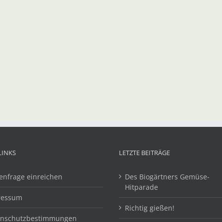
LINKS
LETZTE BEITRÄGE
enfrage einreichen
Des Biogärtners Gemüse-
Hitparade
ressum
Richtig gießen!
enschutzbestimmungen