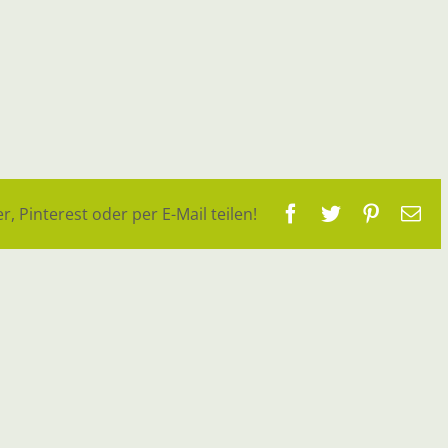
Facebook
Twitter
Pinteres
E-
r, Pinterest oder per E-Mail teilen!
Ma