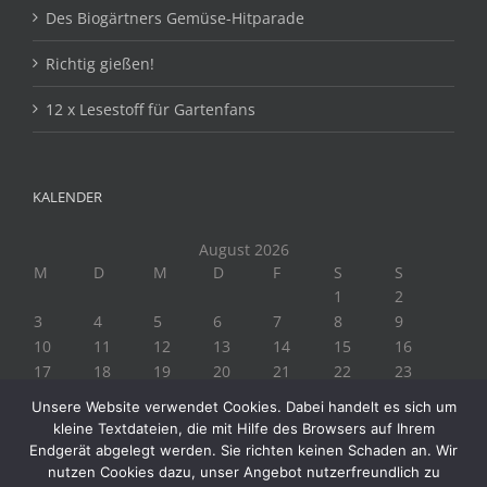
Des Biogärtners Gemüse-Hitparade
Richtig gießen!
12 x Lesestoff für Gartenfans
KALENDER
August 2026
M
D
M
D
F
S
S
1
2
3
4
5
6
7
8
9
10
11
12
13
14
15
16
17
18
19
20
21
22
23
24
25
26
27
28
29
30
Unsere Website verwendet Cookies. Dabei handelt es sich um
31
kleine Textdateien, die mit Hilfe des Browsers auf Ihrem
« Juli
Endgerät abgelegt werden. Sie richten keinen Schaden an. Wir
nutzen Cookies dazu, unser Angebot nutzerfreundlich zu