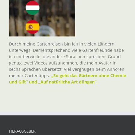
Durch meine Gartenreisen bin ich in vielen Ländern
unterwegs. Dementsprechend viele Gartenfreunde habe
ich mittlerweile, die andere Sprachen sprechen. Grund
genug, zwei Videos aufzunehmen, die mein Avatar in
sechs Sprachen übersetzt. Viel Vergnügen beim Anhören
meiner Gartentipps:
„So geht das Gärtnern ohne Chemie
und Gift“ und „Auf natürliche Art düngen“.
HERAUSGEBER