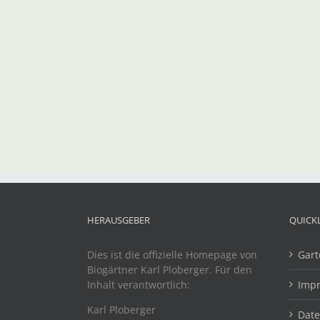
HERAUSGEBER
QUICK
Dies ist die offizielle Homepage von
Gart
Biogärtner Karl Ploberger. Für den
Inhalt verantwortlich:
Imp
Karl Ploberger
Dat