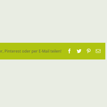
Facebook
Twitter
Pinteres
E-
r, Pinterest oder per E-Mail teilen!
Ma