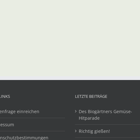
LINKS
LETZTE BEITRÄGE
enfrage einreichen
Des Biogärtners Gemüse-
Hitparade
ressum
Richtig gießen!
enschutzbestimmungen