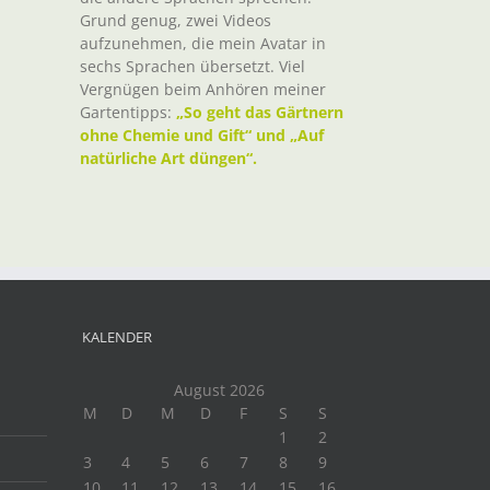
Grund genug, zwei Videos
aufzunehmen, die mein Avatar in
sechs Sprachen übersetzt. Viel
Vergnügen beim Anhören meiner
Gartentipps:
„So geht das Gärtnern
ohne Chemie und Gift“ und „Auf
natürliche Art düngen“.
KALENDER
August 2026
M
D
M
D
F
S
S
1
2
3
4
5
6
7
8
9
10
11
12
13
14
15
16