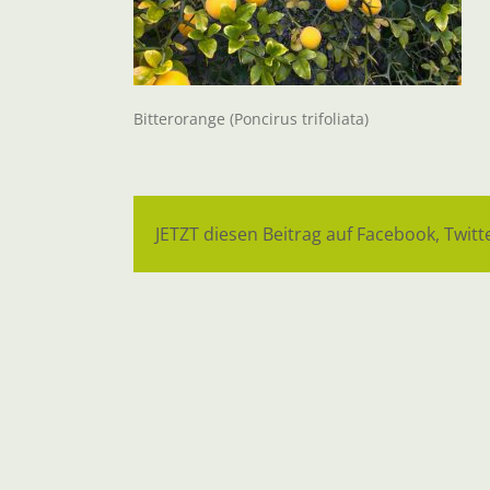
Bitterorange (Poncirus trifoliata)
JETZT diesen Beitrag auf Facebook, Twitte