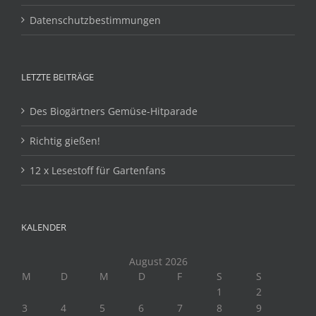
Datenschutzbestimmungen
LETZTE BEITRÄGE
Des Biogärtners Gemüse-Hitparade
Richtig gießen!
12 x Lesestoff für Gartenfans
KALENDER
August 2026
M
D
M
D
F
S
S
1
2
3
4
5
6
7
8
9