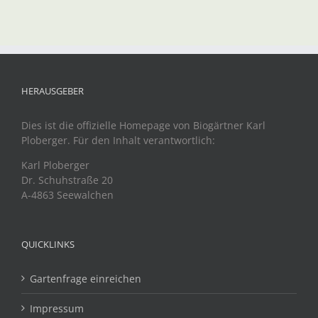
HERAUSGEBER
Dies ist die offizielle Homepage von Biogärtner Karl
Ploberger. Für den Inhalt verantwortlich:
Karl Ploberger
Dr. Schuhstraße 20
A-4863 Seewalchen
QUICKLINKS
Gartenfrage einreichen
Impressum