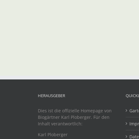
HERAUSGEBER
QUICK
Dies ist die offizielle Homepage von
Gart
Biogärtner Karl Ploberger. Für den
Inhalt verantwortlich:
Imp
Karl Ploberger
Dat