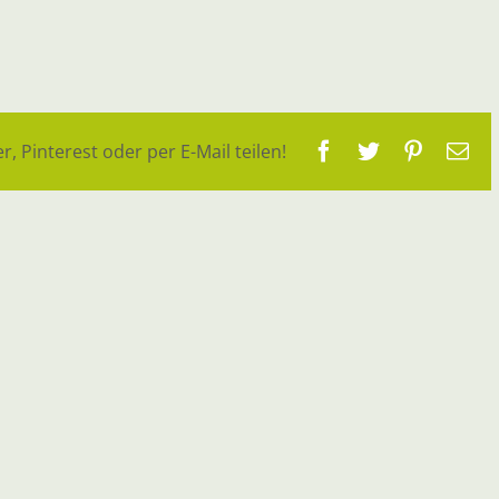
Facebook
Twitter
Pinteres
E-
r, Pinterest oder per E-Mail teilen!
Ma