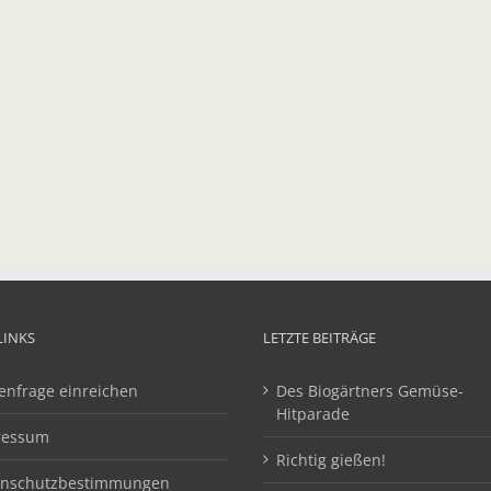
LINKS
LETZTE BEITRÄGE
enfrage einreichen
Des Biogärtners Gemüse-
Hitparade
ressum
Richtig gießen!
enschutzbestimmungen