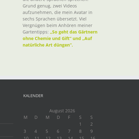
Grund genug, zwei Videos
aufzunehmen, die mein Avatar in
sechs Sprachen übersetzt. Viel
Vergnügen beim Anhören meiner
Gartentipps:
„So geht das Gärtnern
ohne Chemie und Gift“ und „Auf
natürliche Art düngen“.
KALENDER
August 2026
M
D
M
D
F
S
S
1
2
3
4
5
6
7
8
9
10
11
12
13
14
15
16