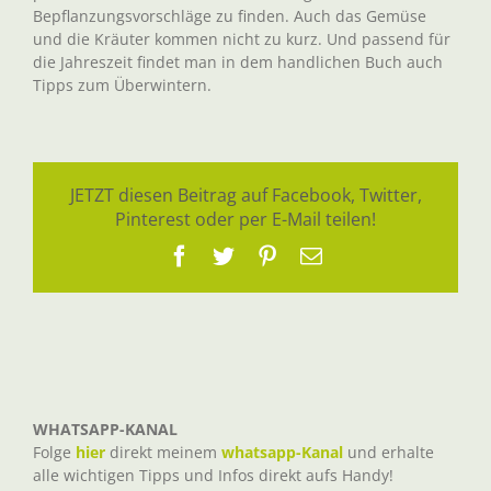
Bepflanzungsvorschläge zu finden. Auch das Gemüse
und die Kräuter kommen nicht zu kurz. Und passend für
die Jahreszeit findet man in dem handlichen Buch auch
Tipps zum Überwintern.
JETZT diesen Beitrag auf Facebook, Twitter,
Pinterest oder per E-Mail teilen!
Facebook
Twitter
Pinterest
E-
Mail
WHATSAPP-KANAL
Folge
hier
direkt meinem
whatsapp-Kanal
und erhalte
alle wichtigen Tipps und Infos direkt aufs Handy!