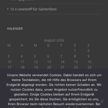
12 x Lesestoff für Gartenfans
KALENDER
August 2026
M
D
M
D
F
S
S
1
2
3
4
5
6
7
8
9
10
11
12
13
14
15
16
17
18
19
20
21
22
23
24
25
26
27
28
29
30
Unsere Website verwendet Cookies. Dabei handelt es sich um
31
kleine Textdateien, die mit Hilfe des Browsers auf Ihrem
« Juli
Endgerät abgelegt werden. Sie richten keinen Schaden an. Wir
nutzen Cookies dazu, unser Angebot nutzerfreundlich zu
gestalten. Einige Cookies bleiben auf Ihrem Endgerät
gespeichert, bis Sie diese löschen. Sie ermöglichen es uns,
Ihren Browser beim nächsten Besuch wiederzuerkennen. Bei