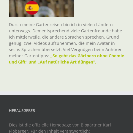
Durch meine Gartenreisen bin ich in vielen Ländern
unterwegs. Dementsprechend viele Gartenfreunde habe
ich mittlerweile, die andere Sprachen sprechen. Grund
genug, zwei Videos aufzunehmen, die mein Avatar in
sechs Sprachen übersetzt. Viel Vergnügen beim Anhören
meiner Gartentipps:
„So geht das Gärtnern ohne Chemie
und Gift“ und „Auf natürliche Art düngen“.
HERAUSGEBER
Dies ist die offizielle Homepage von Biogärtner Karl
Ploberger. Für den Inhalt verantwortlich: