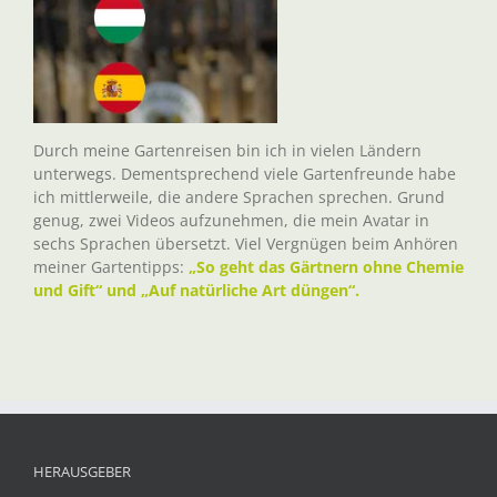
Durch meine Gartenreisen bin ich in vielen Ländern
unterwegs. Dementsprechend viele Gartenfreunde habe
ich mittlerweile, die andere Sprachen sprechen. Grund
genug, zwei Videos aufzunehmen, die mein Avatar in
sechs Sprachen übersetzt. Viel Vergnügen beim Anhören
meiner Gartentipps:
„So geht das Gärtnern ohne Chemie
und Gift“ und „Auf natürliche Art düngen“.
HERAUSGEBER