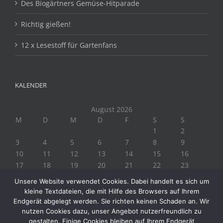
Des Biogärtners Gemüse-Hitparade
Richtig gießen!
12 x Lesestoff für Gartenfans
KALENDER
August 2026
M
D
M
D
F
S
S
1
2
3
4
5
6
7
8
9
10
11
12
13
14
15
16
17
18
19
20
21
22
23
24
25
26
27
28
29
30
Unsere Website verwendet Cookies. Dabei handelt es sich um
31
kleine Textdateien, die mit Hilfe des Browsers auf Ihrem
« Juli
Endgerät abgelegt werden. Sie richten keinen Schaden an. Wir
nutzen Cookies dazu, unser Angebot nutzerfreundlich zu
gestalten. Einige Cookies bleiben auf Ihrem Endgerät