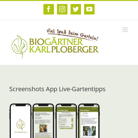
Zum
Inhalt
Facebook
Instagram
Twitter
YouTube
springen
Screenshots App Live-Gartentipps