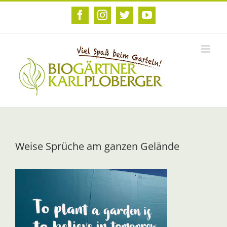
Zum
Inhalt
Facebook
Instagram
Twitter
YouTube
springen
Weise Sprüche am ganzen Gelände