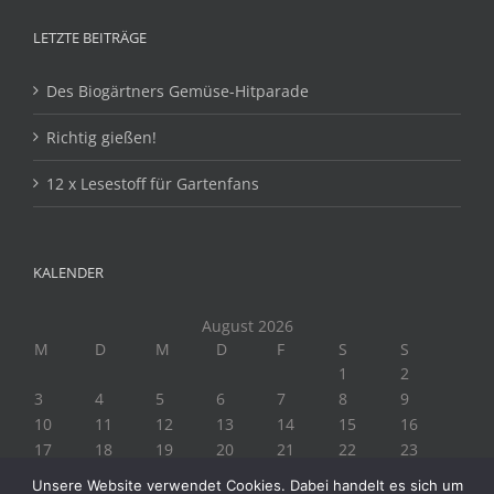
LETZTE BEITRÄGE
Des Biogärtners Gemüse-Hitparade
Richtig gießen!
12 x Lesestoff für Gartenfans
KALENDER
August 2026
M
D
M
D
F
S
S
1
2
3
4
5
6
7
8
9
10
11
12
13
14
15
16
17
18
19
20
21
22
23
24
25
26
27
28
29
30
Unsere Website verwendet Cookies. Dabei handelt es sich um