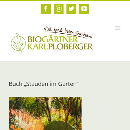
Zum
Inhalt
Facebook
Instagram
Twitter
YouTube
springen
Buch „Stauden im Garten“