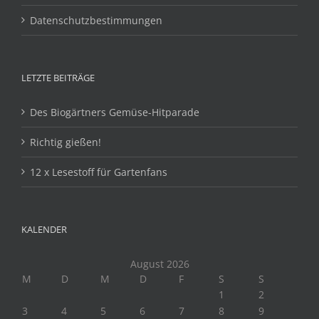
Datenschutzbestimmungen
LETZTE BEITRÄGE
Des Biogärtners Gemüse-Hitparade
Richtig gießen!
12 x Lesestoff für Gartenfans
KALENDER
August 2026
M
D
M
D
F
S
S
1
2
3
4
5
6
7
8
9