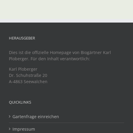
HERAUSGEBER
Dies ist die offizielle Homepage von Biogärtner Karl
Ploberger. Für den Inhalt verantwortlich:
Karl Ploberger
Dr. Schuhstraße 20
A-4863 Seewalchen
QUICKLINKS
Gartenfrage einreichen
Impressum