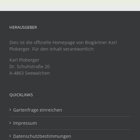
HERAUSGEBER
Dies ist die offizielle Homepage von Biogärtner Karl
Ploberger. Für den Inhalt verantwortlich:
Karl Ploberger
Dr. Schuhstraße 20
A-4863 Seewalchen
QUICKLINKS
Gartenfrage einreichen
Impressum
Datenschutzbestimmungen