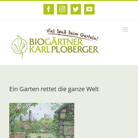
Zum
Inhalt
Facebook
Instagram
Twitter
YouTube
springen
Ein Garten rettet die ganze Welt