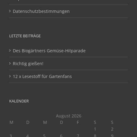
Datenschutzbestimmungen
LETZTE BEITRÄGE
Des Biogärtners Gemüse-Hitparade
Richtig gießen!
12 x Lesestoff für Gartenfans
KALENDER
August 2026
M
D
M
D
F
S
S
1
2
3
4
5
6
7
8
9