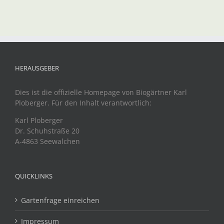
HERAUSGEBER
Dies ist die offizielle Homepage von Biogärtner Karl
Ploberger. Für den Inhalt verantwortlich:
Karl Ploberger
Dr. Schuhstraße 20
A-4863 Seewalchen
QUICKLINKS
Gartenfrage einreichen
Impressum