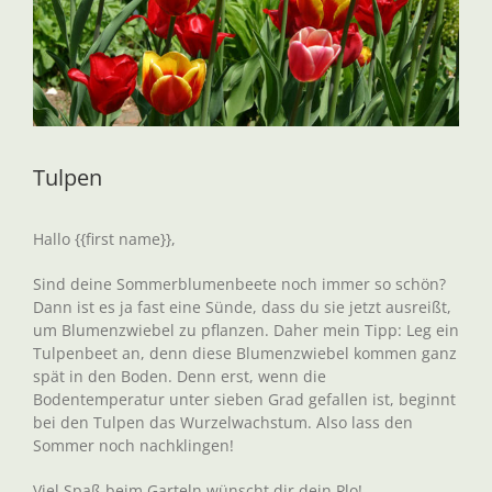
Tulpen
Hallo
{{
first
name
}},
Sind deine Sommerblumenbeete noch immer so schön?
Dann ist es ja fast eine Sünde, dass du sie jetzt
ausreißt,
um
Blumenzwiebel zu pflanzen. Daher mein Tipp: Leg ein
Tulpenbeet an, denn diese Blumenzwiebel kommen ganz
spät in den Boden. Denn erst, wenn die
Bodentemperatur unter sieben Grad gefallen ist, beginnt
bei den Tulpen das Wurzelwachstum. Also lass den
Sommer noch nachklingen!
Viel Spaß beim
Garteln
wünscht dir dein
Plo!