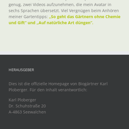
genug, zwei Videos aufzunehmen, die mein Avatar in
sechs Sprachen übersetzt. Viel Vergnügen beim Anhören
meiner Gartentipps:
„So geht das Gärtnern ohne Chemie
und Gift“ und „Auf natürliche Art düngen“.
HERAUSGEBER
Dies ist die offizielle Homepage von Biogärtner Karl
Ploberger. Für den Inhalt verantwortlich:
Karl Ploberger
Dr. Schuhstraße 20
A-4863 Seewalchen