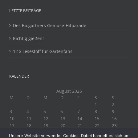
LETZTE BEITRÄGE
Des Biogärtners Gemüse-Hitparade
Richtig gießen!
12 x Lesestoff für Gartenfans
KALENDER
August 2026
M
D
M
D
F
S
S
1
2
3
4
5
6
7
8
9
10
11
12
13
14
15
16
17
18
19
20
21
22
23
24
25
26
27
28
29
30
Unsere Website verwendet Cookies. Dabei handelt es sich um