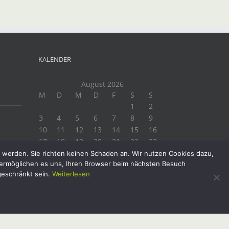
KALENDER
August 2026
M
D
M
D
F
S
S
1
2
3
4
5
6
7
8
9
10
11
12
13
14
15
16
17
18
19
20
21
22
23
24
25
26
27
28
29
30
t werden. Sie richten keinen Schaden an. Wir nutzen Cookies dazu,
e ermöglichen es uns, Ihren Browser beim nächsten Besuch
31
geschränkt sein.
Weiterlesen
« Juli
Facebook
Instagram
Twitter
YouTube