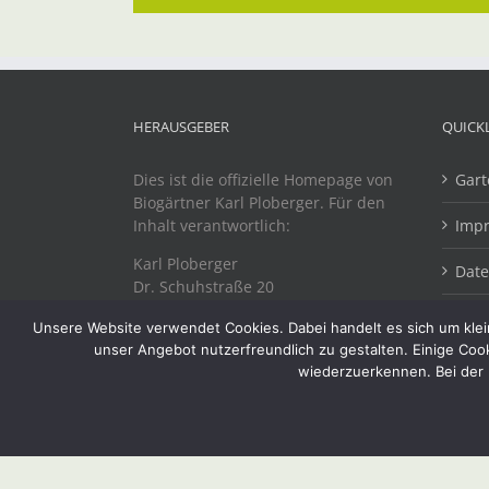
HERAUSGEBER
QUICK
Dies ist die offizielle Homepage von
Gart
Biogärtner Karl Ploberger. Für den
Inhalt verantwortlich:
Imp
Karl Ploberger
Dat
Dr. Schuhstraße 20
A-4863 Seewalchen
Unsere Website verwendet Cookies. Dabei handelt es sich um klein
unser Angebot nutzerfreundlich zu gestalten. Einige Coo
wiederzuerkennen. Bei der 
Copyright 2019 Biogärtner Ploberger | Alle Rechte vorbeh