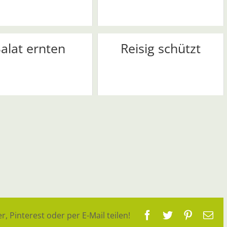
alat ernten
Reisig schützt
Facebook
Twitter
Pinteres
E-
r, Pinterest oder per E-Mail teilen!
Ma