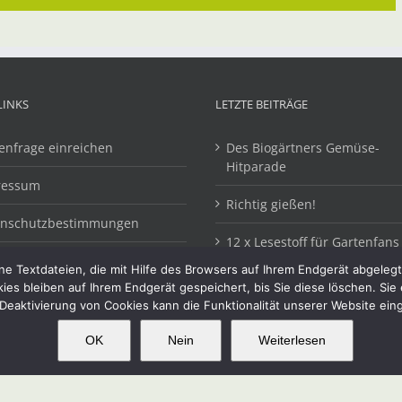
LINKS
LETZTE BEITRÄGE
enfrage einreichen
Des Biogärtners Gemüse-
Hitparade
ressum
Richtig gießen!
enschutzbestimmungen
12 x Lesestoff für Gartenfans
e Textdateien, die mit Hilfe des Browsers auf Ihrem Endgerät abgeleg
kies bleiben auf Ihrem Endgerät gespeichert, bis Sie diese löschen. Si
Deaktivierung von Cookies kann die Funktionalität unserer Website ein
OK
Nein
Weiterlesen
OK
This website uses cookies and third party services.
alten