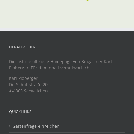
HERAUSGEBER
Dies ist die offizielle Homepage von Biogärtner Karl
Ploberger. Für den Inhalt verantwortlich:
Karl Ploberger
Dr. Schuhstraße 20
A-4863 Seewalchen
QUICKLINKS
Gartenfrage einreichen