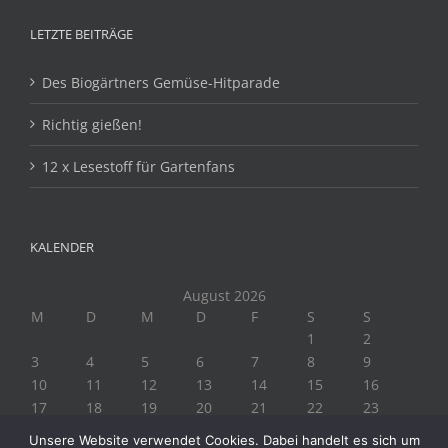
LETZTE BEITRÄGE
Des Biogärtners Gemüse-Hitparade
Richtig gießen!
12 x Lesestoff für Gartenfans
KALENDER
August 2026
M
D
M
D
F
S
S
1
2
3
4
5
6
7
8
9
10
11
12
13
14
15
16
17
18
19
20
21
22
23
24
25
26
27
28
29
30
Unsere Website verwendet Cookies. Dabei handelt es sich um