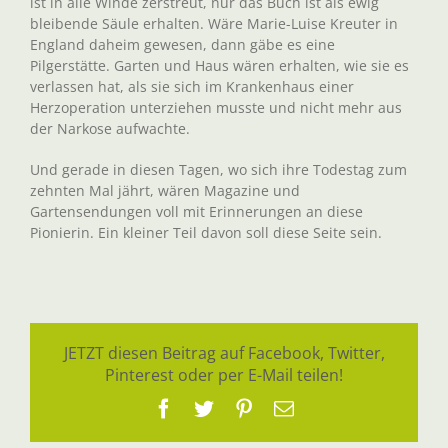
ist in alle Winde zerstreut, nur das Buch ist als ewig
bleibende Säule erhalten. Wäre Marie-Luise Kreuter in
England daheim gewesen, dann gäbe es eine
Pilgerstätte. Garten und Haus wären erhalten, wie sie es
verlassen hat, als sie sich im Krankenhaus einer
Herzoperation unterziehen musste und nicht mehr aus
der Narkose aufwachte.
Und gerade in diesen Tagen, wo sich ihre Todestag zum
zehnten Mal jährt, wären Magazine und
Gartensendungen voll mit Erinnerungen an diese
Pionierin. Ein kleiner Teil davon soll diese Seite sein.
JETZT diesen Beitrag auf Facebook, Twitter,
Pinterest oder per E-Mail teilen!
Facebook
Twitter
Pinterest
E-
Mail