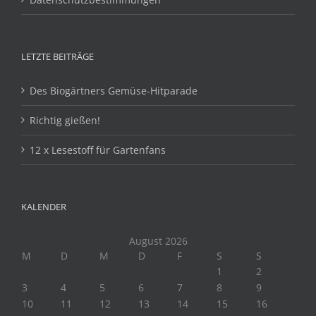
LETZTE BEITRÄGE
Des Biogärtners Gemüse-Hitparade
Richtig gießen!
12 x Lesestoff für Gartenfans
KALENDER
August 2026
M
D
M
D
F
S
S
1
2
3
4
5
6
7
8
9
10
11
12
13
14
15
16