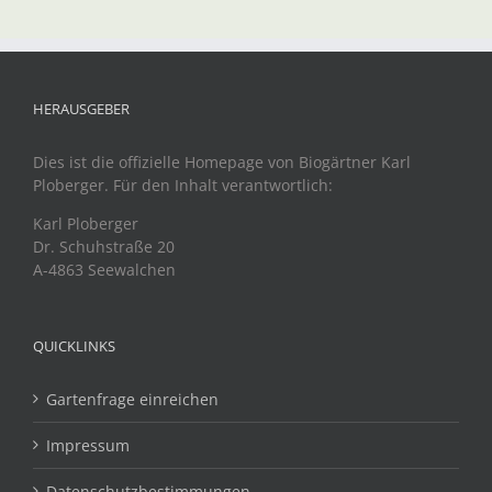
HERAUSGEBER
Dies ist die offizielle Homepage von Biogärtner Karl
Ploberger. Für den Inhalt verantwortlich:
Karl Ploberger
Dr. Schuhstraße 20
A-4863 Seewalchen
QUICKLINKS
Gartenfrage einreichen
Impressum
Datenschutzbestimmungen