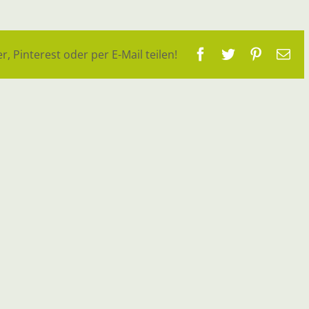
Facebook
Twitter
Pinteres
E-
r, Pinterest oder per E-Mail teilen!
Ma