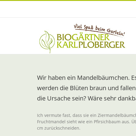
Zum
Inhalt
springen
Wir haben ein Mandelbäumchen. Es b
werden die Blüten braun und fallen
die Ursache sein? Wäre sehr dankba
Ich vermute fast, dass sie ein Ziermandelbäumch
Fruchtmandel sieht wie ein Pfirsichbaum aus. Ü
cm zurückschneiden.