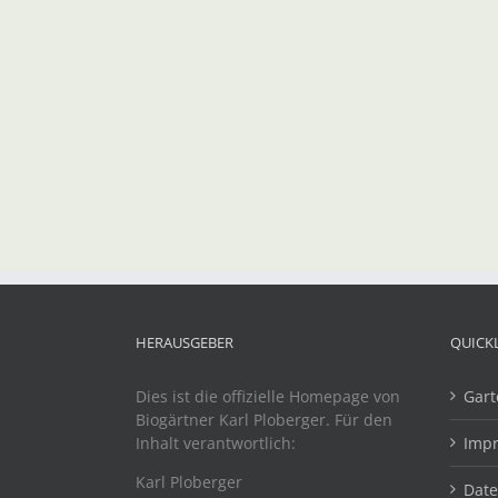
HERAUSGEBER
QUICK
Dies ist die offizielle Homepage von
Gart
Biogärtner Karl Ploberger. Für den
Inhalt verantwortlich:
Imp
Karl Ploberger
Dat