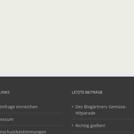
LINKS
LETZTE BEITRÄGE
enfrage einreichen
Des Biogärtners Gemüse-
Hitparade
ressum
Richtig gießen!
enschutzbestimmungen