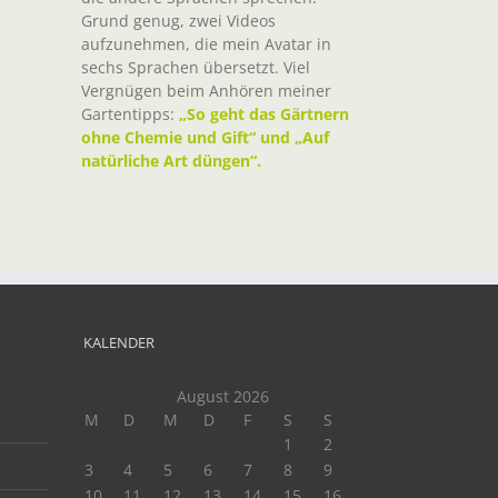
Grund genug, zwei Videos
aufzunehmen, die mein Avatar in
sechs Sprachen übersetzt. Viel
Vergnügen beim Anhören meiner
Gartentipps:
„So geht das Gärtnern
ohne Chemie und Gift“ und „Auf
natürliche Art düngen“.
KALENDER
August 2026
M
D
M
D
F
S
S
1
2
3
4
5
6
7
8
9
10
11
12
13
14
15
16