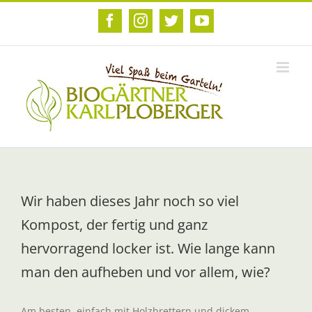
Zum
Inhalt
Facebook
Instagram
Twitter
YouTube
springen
Wir haben dieses Jahr noch so viel
Kompost, der fertig und ganz
hervorragend locker ist. Wie lange kann
man den aufheben und vor allem, wie?
Am besten, einfach mit Holzbrettern und dickem