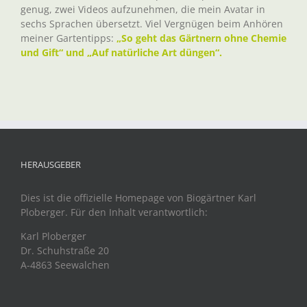
genug, zwei Videos aufzunehmen, die mein Avatar in
sechs Sprachen übersetzt. Viel Vergnügen beim Anhören
meiner Gartentipps:
„So geht das Gärtnern ohne Chemie
und Gift“ und „Auf natürliche Art düngen“.
HERAUSGEBER
Dies ist die offizielle Homepage von Biogärtner Karl
Ploberger. Für den Inhalt verantwortlich:
Karl Ploberger
Dr. Schuhstraße 20
A-4863 Seewalchen