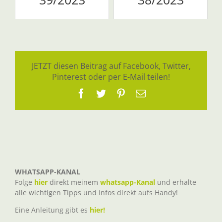
JETZT diesen Beitrag auf Facebook, Twitter,
Pinterest oder per E-Mail teilen!
Facebook
Twitter
Pinterest
E-
Mail
WHATSAPP-KANAL
Folge
hier
direkt meinem
whatsapp-Kanal
und erhalte
alle wichtigen Tipps und Infos direkt aufs Handy!
Eine Anleitung gibt es
hier!