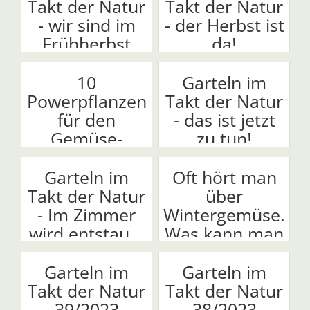
Takt der Natur
Takt der Natur
- wir sind im
- der Herbst ist
Frühherbst
da!
10
Garteln im
Powerpflanzen
Takt der Natur
für den
- das ist jetzt
Gemüse-
zu tun!
Herbst
Garteln im
Oft hört man
Takt der Natur
über
- Im Zimmer
Wintergemüse.
wird entstau...
Was kann man
um di...
Garteln im
Garteln im
Takt der Natur
Takt der Natur
39/2023
38/2023