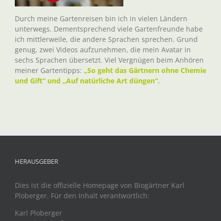
Durch meine Gartenreisen bin ich in vielen Ländern
unterwegs. Dementsprechend viele Gartenfreunde habe
ich mittlerweile, die andere Sprachen sprechen. Grund
genug, zwei Videos aufzunehmen, die mein Avatar in
sechs Sprachen übersetzt. Viel Vergnügen beim Anhören
meiner Gartentipps:
„So geht das Gärtnern ohne Chemie
und Gift“ und „Auf natürliche Art düngen“.
HERAUSGEBER
Dies ist die offizielle Homepage von Biogärtner Karl
Ploberger. Für den Inhalt verantwortlich:
Karl Ploberger