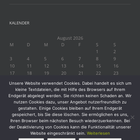
KALENDER
August 2026
M
D
M
D
F
S
S
1
2
3
4
5
6
7
8
9
10
11
12
13
14
15
16
17
18
19
20
21
22
23
24
25
26
27
28
29
30
Unsere Website verwendet Cookies. Dabei handelt es sich um
31
kleine Textdateien, die mit Hilfe des Browsers auf Ihrem
« Juli
Endgerät abgelegt werden. Sie richten keinen Schaden an. Wir
nutzen Cookies dazu, unser Angebot nutzerfreundlich zu
gestalten. Einige Cookies bleiben auf Ihrem Endgerät
gespeichert, bis Sie diese löschen. Sie ermöglichen es uns,
Ihren Browser beim nächsten Besuch wiederzuerkennen. Bei
der Deaktivierung von Cookies kann die Funktionalität unserer
Website eingeschränkt sein.
Weiterlesen
Copyright 2019 Biogärtner Ploberger | Alle Rechte vorbehalten