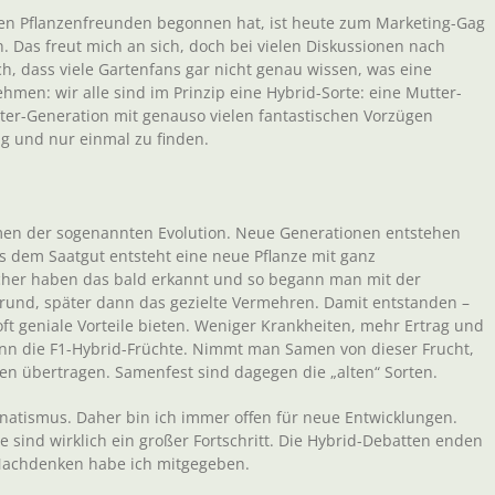
rten Pflanzenfreunden begonnen hat, ist heute zum Marketing-Gag
. Das freut mich an sich, doch bei vielen Diskussionen nach
h, dass viele Gartenfans gar nicht genau wissen, was eine
hmen: wir alle sind im Prinzip eine Hybrid-Sorte: eine Mutter-
ater-Generation mit genauso vielen fantastischen Vorzügen
tig und nur einmal zu finden.
men der sogenannten Evolution. Neue Generationen entstehen
s dem Saatgut entsteht eine neue Pflanze mit ganz
scher haben das bald erkannt und so begann man mit der
grund, später dann das gezielte Vermehren. Damit entstanden –
ft geniale Vorteile bieten. Weniger Krankheiten, mehr Ertrag und
nn die F1-Hybrid-Früchte. Nimmt man Samen von dieser Frucht,
en übertragen. Samenfest sind dagegen die „alten“ Sorten.
natismus. Daher bin ich immer offen für neue Entwicklungen.
ind wirklich ein großer Fortschritt. Die Hybrid-Debatten enden
 Nachdenken habe ich mitgegeben.