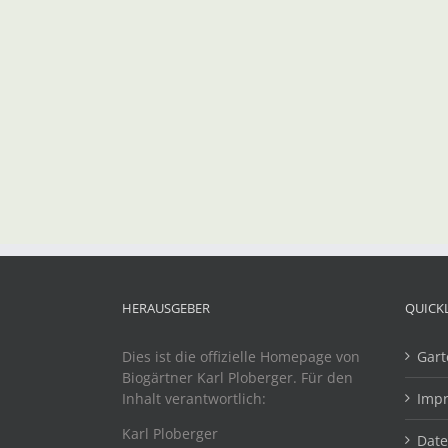
HERAUSGEBER
QUICK
Dies ist die offizielle Homepage von
Gart
Biogärtner Karl Ploberger. Für den
Inhalt verantwortlich:
Imp
Karl Ploberger
Dat