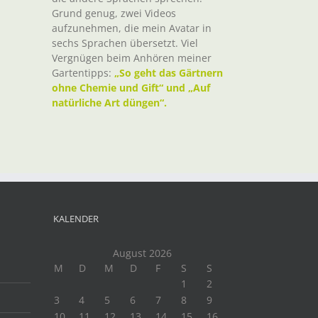
Grund genug, zwei Videos
aufzunehmen, die mein Avatar in
sechs Sprachen übersetzt. Viel
Vergnügen beim Anhören meiner
Gartentipps:
„So geht das Gärtnern
ohne Chemie und Gift“ und „Auf
natürliche Art düngen“.
KALENDER
August 2026
M
D
M
D
F
S
S
1
2
3
4
5
6
7
8
9
10
11
12
13
14
15
16