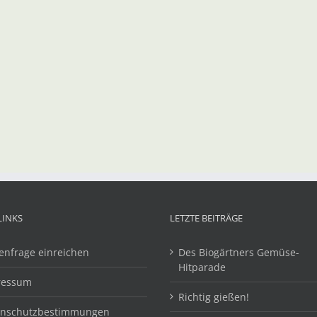
LINKS
LETZTE BEITRÄGE
enfrage einreichen
Des Biogärtners Gemüse-
Hitparade
ressum
Richtig gießen!
enschutzbestimmungen