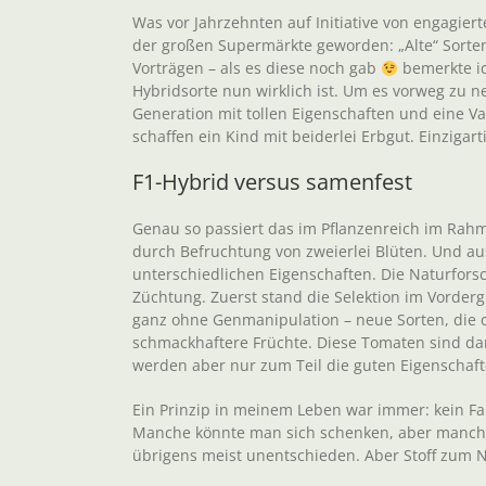
Was vor Jahrzehnten auf Initiative von engagie
der großen Supermärkte geworden: „Alte“ Sorten
Vorträgen – als es diese noch gab
bemerkte ic
Hybridsorte nun wirklich ist. Um es vorweg zu ne
Generation mit tollen Eigenschaften und eine V
schaffen ein Kind mit beiderlei Erbgut. Einzigar
F1-Hybrid versus samenfest
Genau so passiert das im Pflanzenreich im Rah
durch Befruchtung von zweierlei Blüten. Und au
unterschiedlichen Eigenschaften. Die Naturfor
Züchtung. Zuerst stand die Selektion im Vorder
ganz ohne Genmanipulation – neue Sorten, die o
schmackhaftere Früchte. Diese Tomaten sind da
werden aber nur zum Teil die guten Eigenschaft
Ein Prinzip in meinem Leben war immer: kein Fa
Manche könnte man sich schenken, aber manche s
übrigens meist unentschieden. Aber Stoff zum