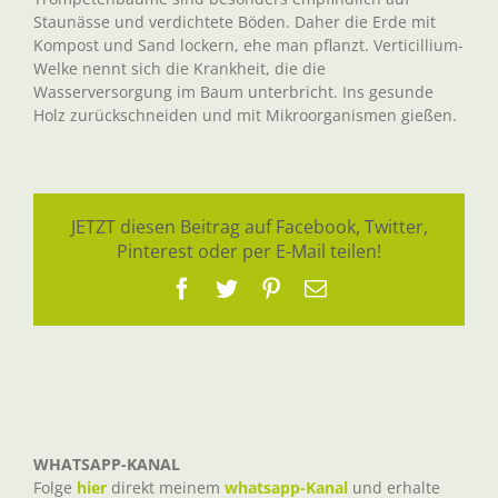
Staunässe und verdichtete Böden. Daher die Erde mit
Kompost und Sand lockern, ehe man pflanzt. Verticillium-
Welke nennt sich die Krankheit, die die
Wasserversorgung im Baum unterbricht. Ins gesunde
Holz zurückschneiden und mit Mikroorganismen gießen.
JETZT diesen Beitrag auf Facebook, Twitter,
Pinterest oder per E-Mail teilen!
Facebook
Twitter
Pinterest
E-
Mail
WHATSAPP-KANAL
Folge
hier
direkt meinem
whatsapp-Kanal
und erhalte