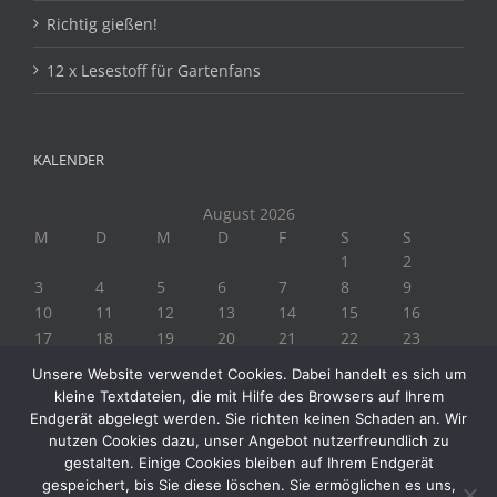
Richtig gießen!
12 x Lesestoff für Gartenfans
KALENDER
August 2026
M
D
M
D
F
S
S
1
2
3
4
5
6
7
8
9
10
11
12
13
14
15
16
17
18
19
20
21
22
23
24
25
26
27
28
29
30
Unsere Website verwendet Cookies. Dabei handelt es sich um
31
kleine Textdateien, die mit Hilfe des Browsers auf Ihrem
« Juli
Endgerät abgelegt werden. Sie richten keinen Schaden an. Wir
nutzen Cookies dazu, unser Angebot nutzerfreundlich zu
gestalten. Einige Cookies bleiben auf Ihrem Endgerät
gespeichert, bis Sie diese löschen. Sie ermöglichen es uns,