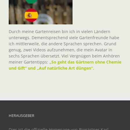
Durch meine Gartenreisen bin ich in vielen Ländern
unterwegs. Dementsprechend viele Gartenfreunde habe
ich mittlerweile, die andere Sprachen sprechen. Grund
genug, zwei Videos aufzunehmen, die mein Avatar in
sechs Sprachen übersetzt. Viel Vergnügen beim Anhören
meiner Gartentipps:
„So geht das Gärtnern ohne Chemie
und Gift“ und „Auf natürliche Art düngen“.
HERAUSGEBER
Dies ist die offizielle Homepage von Biogärtner Karl