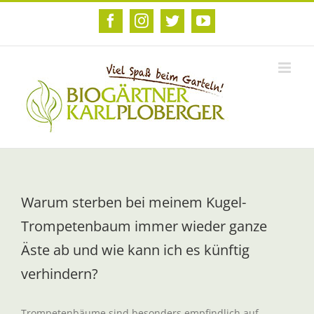
Zum
Inhalt
Facebook
Instagram
Twitter
YouTube
springen
Warum sterben bei meinem Kugel-
Trompetenbaum immer wieder ganze
Äste ab und wie kann ich es künftig
verhindern?
Trompetenbäume sind besonders empfindlich auf