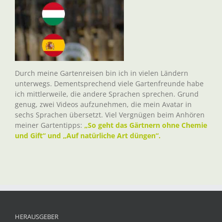
Durch meine Gartenreisen bin ich in vielen Ländern
unterwegs. Dementsprechend viele Gartenfreunde habe
ich mittlerweile, die andere Sprachen sprechen. Grund
genug, zwei Videos aufzunehmen, die mein Avatar in
sechs Sprachen übersetzt. Viel Vergnügen beim Anhören
meiner Gartentipps:
„So geht das Gärtnern ohne Chemie
und Gift“ und „Auf natürliche Art düngen“.
HERAUSGEBER