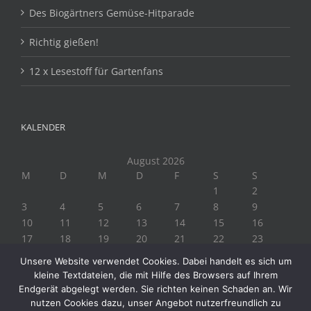
Des Biogärtners Gemüse-Hitparade
Richtig gießen!
12 x Lesestoff für Gartenfans
KALENDER
August 2026
M
D
M
D
F
S
S
1
2
3
4
5
6
7
8
9
10
11
12
13
14
15
16
17
18
19
20
21
22
23
24
25
26
27
28
29
30
Unsere Website verwendet Cookies. Dabei handelt es sich um
31
kleine Textdateien, die mit Hilfe des Browsers auf Ihrem
« Juli
Endgerät abgelegt werden. Sie richten keinen Schaden an. Wir
nutzen Cookies dazu, unser Angebot nutzerfreundlich zu