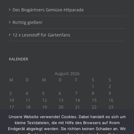
Des Biogärtners Gemüse-Hitparade
Richtig gießen!
12 x Lesestoff für Gartenfans
KALENDER
August 2026
M
D
M
D
F
S
S
1
2
3
4
5
6
7
8
9
10
11
12
13
14
15
16
17
18
19
20
21
22
23
24
25
26
27
28
29
30
Unsere Website verwendet Cookies. Dabei handelt es sich um
31
kleine Textdateien, die mit Hilfe des Browsers auf Ihrem
« Juli
Endgerät abgelegt werden. Sie richten keinen Schaden an. Wir