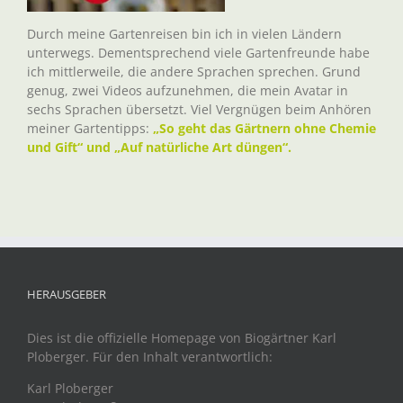
Durch meine Gartenreisen bin ich in vielen Ländern
unterwegs. Dementsprechend viele Gartenfreunde habe
ich mittlerweile, die andere Sprachen sprechen. Grund
genug, zwei Videos aufzunehmen, die mein Avatar in
sechs Sprachen übersetzt. Viel Vergnügen beim Anhören
meiner Gartentipps:
„So geht das Gärtnern ohne Chemie
und Gift“ und „Auf natürliche Art düngen“.
HERAUSGEBER
Dies ist die offizielle Homepage von Biogärtner Karl
Ploberger. Für den Inhalt verantwortlich:
Karl Ploberger