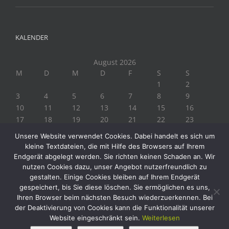
KALENDER
August 2026
M
D
M
D
F
S
S
1
2
3
4
5
6
7
8
9
10
11
12
13
14
15
16
17
18
19
20
21
22
23
24
25
26
27
28
29
30
Unsere Website verwendet Cookies. Dabei handelt es sich um
31
kleine Textdateien, die mit Hilfe des Browsers auf Ihrem
« Juli
Endgerät abgelegt werden. Sie richten keinen Schaden an. Wir
nutzen Cookies dazu, unser Angebot nutzerfreundlich zu
gestalten. Einige Cookies bleiben auf Ihrem Endgerät
gespeichert, bis Sie diese löschen. Sie ermöglichen es uns,
Ihren Browser beim nächsten Besuch wiederzuerkennen. Bei
der Deaktivierung von Cookies kann die Funktionalität unserer
Website eingeschränkt sein.
Weiterlesen
Copyright 2019 Biogärtner Ploberger | Alle Rechte vorbehalten