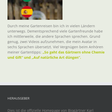
Durch meine Gartenreisen bin ich in vielen Ländern
unterwegs. Dementsprechend viele Gartenfreunde habe
ich mittlerweile, die andere Sprachen sprechen. Grund
genug, zwei Videos aufzunehmen, die mein Avatar in
sechs Sprachen übersetzt. Viel Vergnügen beim Anhören
meiner Gartentipps:
„So geht das Gärtnern ohne Chemie
und Gift“ und „Auf natürliche Art düngen“.
HERAUSGEBER
Dies ist die offizielle Homepage von Biogärtner Karl