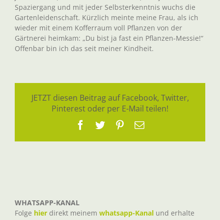
Spaziergang und mit jeder Selbsterkenntnis wuchs die
Gartenleidenschaft. Kürzlich meinte meine Frau, als ich
wieder mit einem Kofferraum voll Pflanzen von der
Gärtnerei heimkam: „Du bist ja fast ein Pflanzen-Messie!“
Offenbar bin ich das seit meiner Kindheit.
JETZT diesen Beitrag auf Facebook, Twitter,
Pinterest oder per E-Mail teilen!
Facebook
Twitter
Pinterest
E-
Mail
WHATSAPP-KANAL
Folge
hier
direkt meinem
whatsapp-Kanal
und erhalte