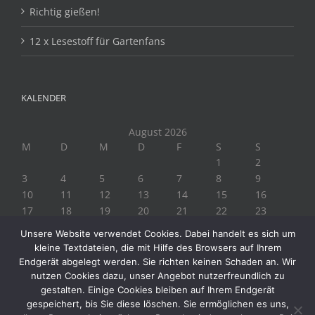
Richtig gießen!
12 x Lesestoff für Gartenfans
KALENDER
August 2026
M
D
M
D
F
S
S
1
2
3
4
5
6
7
8
9
10
11
12
13
14
15
16
17
18
19
20
21
22
23
24
25
26
27
28
29
30
Unsere Website verwendet Cookies. Dabei handelt es sich um
31
kleine Textdateien, die mit Hilfe des Browsers auf Ihrem
« Juli
Endgerät abgelegt werden. Sie richten keinen Schaden an. Wir
nutzen Cookies dazu, unser Angebot nutzerfreundlich zu
gestalten. Einige Cookies bleiben auf Ihrem Endgerät
gespeichert, bis Sie diese löschen. Sie ermöglichen es uns,