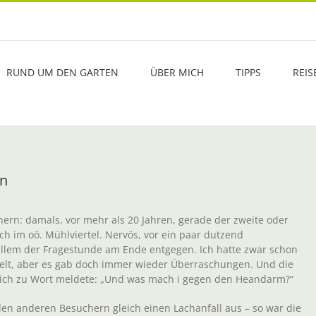
RUND UM DEN GARTEN
ÜBER MICH
TIPPS
REIS
ln
ern: damals, vor mehr als 20 Jahren, gerade der zweite oder
ch im oö. Mühlviertel. Nervös, vor ein paar dutzend
 allem der Fragestunde am Ende entgegen. Ich hatte zwar schon
melt, aber es gab doch immer wieder Überraschungen. Und die
n sich zu Wort meldete: „Und was mach i gegen den Heandarm?“
en anderen Besuchern gleich einen Lachanfall aus – so war die