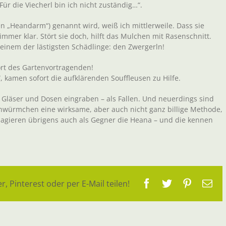
Für die Viecherl bin ich nicht zuständig…“.
n „Heandarm“) genannt wird, weiß ich mittlerweile. Dass sie
mmer klar. Stört sie doch, hilft das Mulchen mit Rasenschnitt.
einem der lästigsten Schädlinge: den Zwergerln!
ort des Gartenvortragenden!
, kamen sofort die aufklärenden Souffleusen zu Hilfe.
: Gläser und Dosen eingraben – als Fallen. Und neuerdings sind
nwürmchen eine wirksame, aber auch nicht ganz billige Methode,
h agieren übrigens auch als Gegner die Heana – und die kennen
Facebook
Twitter
Pinteres
E-
r, Pinterest oder per E-Mail teilen!
Ma