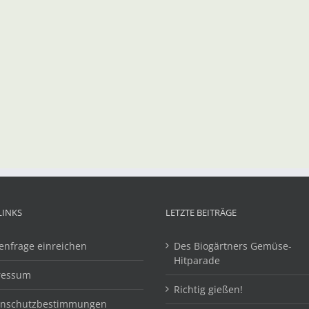
LINKS
LETZTE BEITRÄGE
enfrage einreichen
Des Biogärtners Gemüse-
Hitparade
ressum
Richtig gießen!
enschutzbestimmungen