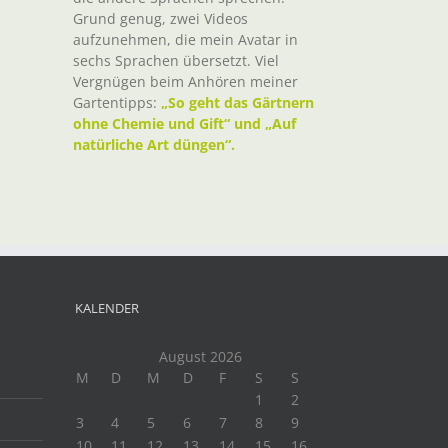
Grund genug, zwei Videos
aufzunehmen, die mein Avatar in
sechs Sprachen übersetzt. Viel
Vergnügen beim Anhören meiner
Gartentipps:
„So geht das Gärtnern
ohne Chemie und Gift“ und „Auf
natürliche Art düngen“.
KALENDER
August 2026
M
D
M
D
F
S
S
1
2
3
4
5
6
7
8
9
10
11
12
13
14
15
16