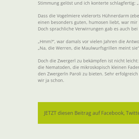
Stimmung gelöst und ich konterte schlagfertig: „
Dass die Vogelmiere vielerorts Hühnerdarm (ebe
einen besonders guten, humosen liebt, war mir i
Doch sprachliche Verwirrungen gab es auch bei 
„Hmm?“, war damals vor vielen Jahren die Antw
„Na, die Werren, die Maulwurfsgrillen meint sie“
Doch die Zwergerl zu bekämpfen ist nicht leicht
die Nematoden, die mikroskopisch kleinen Fade
den Zwergerln Paroli zu bieten. Sehr erfolgreic
wir ja schon.
JETZT diesen Beitrag auf Facebook, Twitte