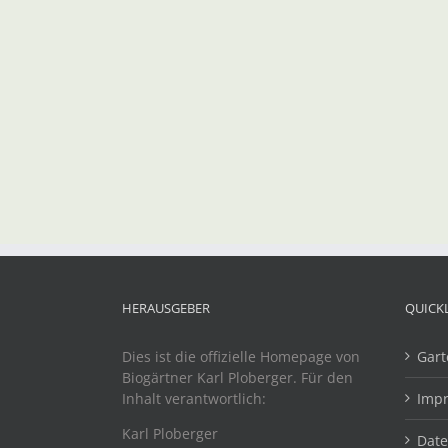
HERAUSGEBER
QUICK
Dies ist die offizielle Homepage von
Gart
Biogärtner Karl Ploberger. Für den
Inhalt verantwortlich:
Imp
Karl Ploberger
Dat