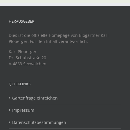
HERAUSGEBER
Dies ist die offizielle Homepage von Biogärtner Karl
Ploberger. Für den Inhalt verantwortlich:
Karl Ploberger
Dr. Schuhstraße 20
A-4863 Seewalchen
QUICKLINKS
Gartenfrage einreichen
Impressum
Datenschutzbestimmungen