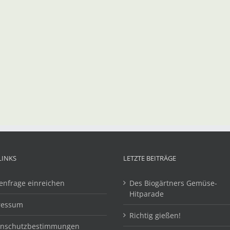
LINKS
LETZTE BEITRÄGE
enfrage einreichen
Des Biogärtners Gemüse-
Hitparade
ressum
Richtig gießen!
enschutzbestimmungen