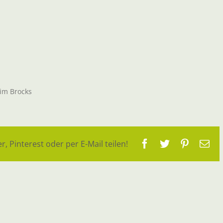
him Brocks
Facebook
Twitter
Pinteres
E-
r, Pinterest oder per E-Mail teilen!
Ma