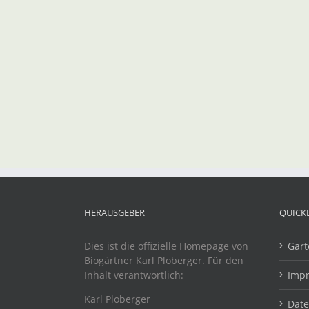
HERAUSGEBER
QUICK
Dies ist die offizielle Homepage von
Gart
Biogärtner Karl Ploberger. Für den
Inhalt verantwortlich:
Imp
Karl Ploberger
Dat