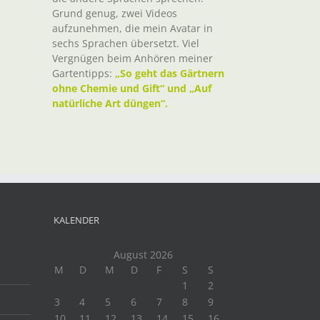
Grund genug, zwei Videos
aufzunehmen, die mein Avatar in
sechs Sprachen übersetzt. Viel
Vergnügen beim Anhören meiner
Gartentipps:
„So geht das Gärtnern
ohne Chemie und Gift“ und „Auf
natürliche Art düngen“.
KALENDER
August 2026
M
D
M
D
F
S
S
1
2
3
4
5
6
7
8
9
10
11
12
13
14
15
16