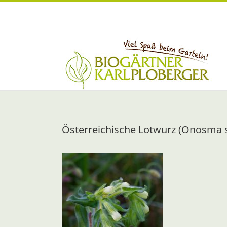
Zum
Inhalt
springen
Österreichische Lotwurz (Onosma s