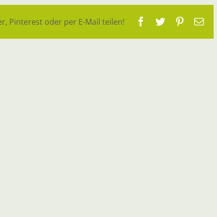
Facebook
Twitter
Pinteres
E-
r, Pinterest oder per E-Mail teilen!
Ma