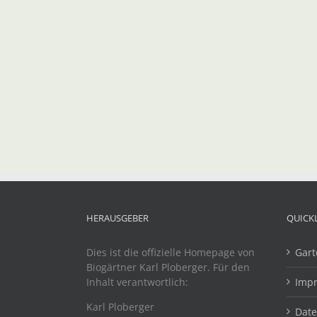
HERAUSGEBER
QUICK
Dies ist die offizielle Homepage von
Gart
Biogärtner Karl Ploberger. Für den
Inhalt verantwortlich:
Imp
Karl Ploberger
Dat