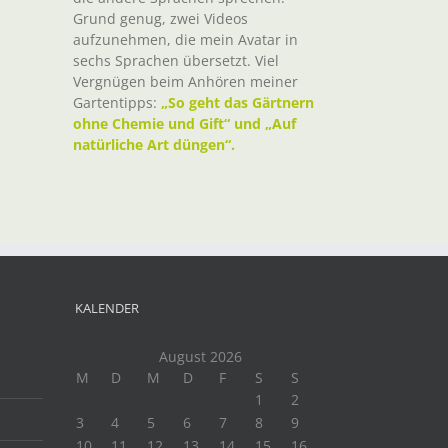
Grund genug, zwei Videos
aufzunehmen, die mein Avatar in
sechs Sprachen übersetzt. Viel
Vergnügen beim Anhören meiner
Gartentipps:
„So geht das Gärtnern
ohne Chemie und Gift“ und „Auf
natürliche Art düngen“.
KALENDER
August 2026
M
D
M
D
F
S
S
1
2
3
4
5
6
7
8
9
10
11
12
13
14
15
16