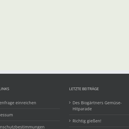
LINKS
LETZTE BEITRÄGE
enfrage einreichen
Des Biogärtners Gemüse-
Hitparade
ressum
Richtig gießen!
enschutzbestimmungen