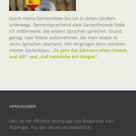
Durch meine Gartenreisen bin ich in vielen Ländern
unterwegs. Dementsprechend viele Gartenfreunde habe
ich mittlerweile, die andere Sprachen sprechen. Grund
genug, zwei Videos aufzunehmen, die mein Avatar in
sechs Sprachen übersetzt. Viel Vergnügen beim Anhören
meiner Gartentipps:
„So geht das Gärtnern ohne Chemie
und Gift“ und „Auf natürliche Art düngen“.
HERAUSGEBER
Dies ist die offizielle Homepage von Biogärtner Karl
Ploberger. Für den Inhalt verantwortlich: