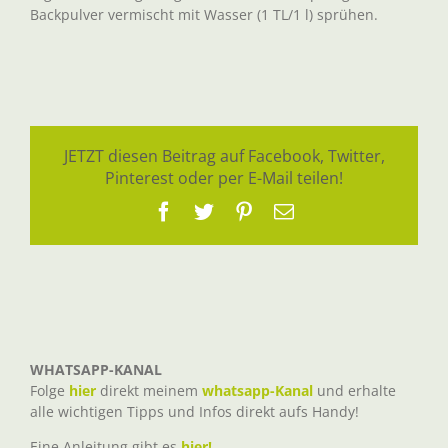
Backpulver vermischt mit Wasser (1 TL/1 l) sprühen.
JETZT diesen Beitrag auf Facebook, Twitter,
Pinterest oder per E-Mail teilen!
Facebook
Twitter
Pinterest
E-
Mail
WHATSAPP-KANAL
Folge
hier
direkt meinem
whatsapp-Kanal
und erhalte
alle wichtigen Tipps und Infos direkt aufs Handy!
Eine Anleitung gibt es
hier!