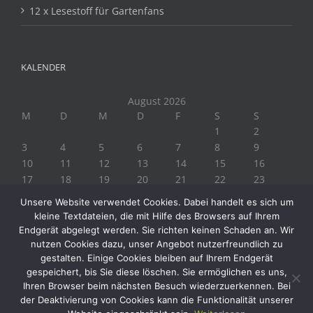
12 x Lesestoff für Gartenfans
KALENDER
August 2026
M
D
M
D
F
S
S
1
2
3
4
5
6
7
8
9
10
11
12
13
14
15
16
17
18
19
20
21
22
23
24
25
26
27
28
29
30
Unsere Website verwendet Cookies. Dabei handelt es sich um
31
kleine Textdateien, die mit Hilfe des Browsers auf Ihrem
« Juli
Endgerät abgelegt werden. Sie richten keinen Schaden an. Wir
nutzen Cookies dazu, unser Angebot nutzerfreundlich zu
gestalten. Einige Cookies bleiben auf Ihrem Endgerät
gespeichert, bis Sie diese löschen. Sie ermöglichen es uns,
Ihren Browser beim nächsten Besuch wiederzuerkennen. Bei
der Deaktivierung von Cookies kann die Funktionalität unserer