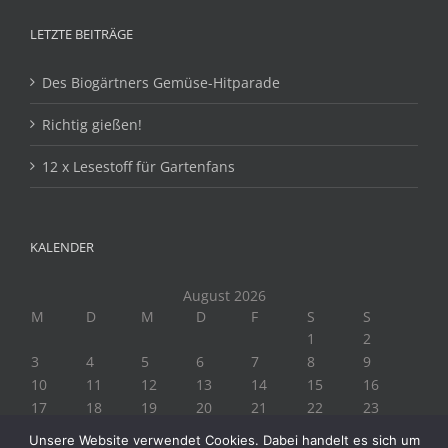
LETZTE BEITRÄGE
Des Biogärtners Gemüse-Hitparade
Richtig gießen!
12 x Lesestoff für Gartenfans
KALENDER
August 2026
M
D
M
D
F
S
S
1
2
3
4
5
6
7
8
9
10
11
12
13
14
15
16
17
18
19
20
21
22
23
24
25
26
27
28
29
30
Unsere Website verwendet Cookies. Dabei handelt es sich um