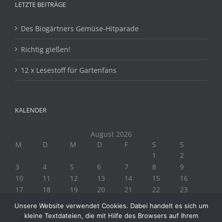
LETZTE BEITRÄGE
Des Biogärtners Gemüse-Hitparade
Richtig gießen!
12 x Lesestoff für Gartenfans
KALENDER
August 2026
M
D
M
D
F
S
S
1
2
3
4
5
6
7
8
9
10
11
12
13
14
15
16
17
18
19
20
21
22
23
24
25
26
27
28
29
30
Unsere Website verwendet Cookies. Dabei handelt es sich um
31
kleine Textdateien, die mit Hilfe des Browsers auf Ihrem