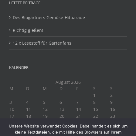
LETZTE BEITRÄGE
Des Biogärtners Gemüse-Hitparade
Richtig gießen!
12 x Lesestoff für Gartenfans
KALENDER
August 2026
M
D
M
D
F
S
S
1
2
3
4
5
6
7
8
9
10
11
12
13
14
15
16
17
18
19
20
21
22
23
24
25
26
27
28
29
30
Unsere Website verwendet Cookies. Dabei handelt es sich um
31
kleine Textdateien, die mit Hilfe des Browsers auf Ihrem