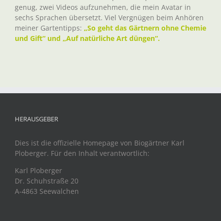
genug, zwei Videos aufzunehmen, die mein Avatar in
sechs Sprachen übersetzt. Viel Vergnügen beim Anhören
meiner Gartentipps:
„So geht das Gärtnern ohne Chemie
und Gift“ und „Auf natürliche Art düngen“.
HERAUSGEBER
Dies ist die offizielle Homepage von Biogärtner Karl
Ploberger. Für den Inhalt verantwortlich:
Karl Ploberger
Dr. Schuhstraße 20
A-4863 Seewalchen