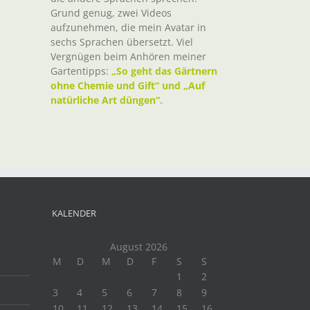
Grund genug, zwei Videos
aufzunehmen, die mein Avatar in
sechs Sprachen übersetzt. Viel
Vergnügen beim Anhören meiner
Gartentipps:
„So geht das Gärtnern
ohne Chemie und Gift“ und „Auf
natürliche Art düngen“.
KALENDER
August 2026
M
D
M
D
F
S
S
1
2
3
4
5
6
7
8
9
10
11
12
13
14
15
16