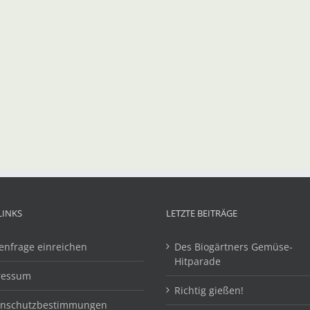
LINKS
LETZTE BEITRÄGE
enfrage einreichen
Des Biogärtners Gemüse-
Hitparade
ressum
Richtig gießen!
enschutzbestimmungen