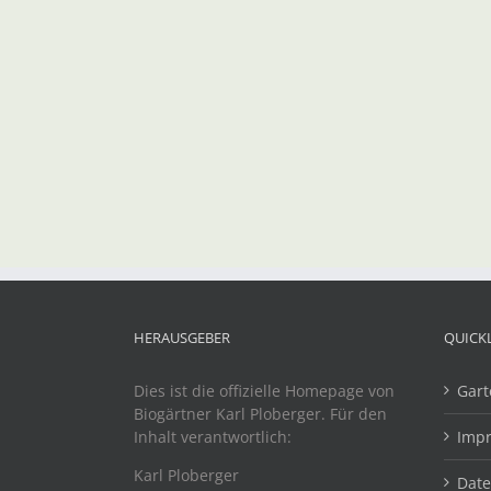
HERAUSGEBER
QUICK
Dies ist die offizielle Homepage von
Gart
Biogärtner Karl Ploberger. Für den
Inhalt verantwortlich:
Imp
Karl Ploberger
Dat