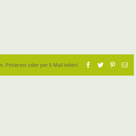
Facebook
Twitter
Pinteres
E-
r, Pinterest oder per E-Mail teilen!
Ma