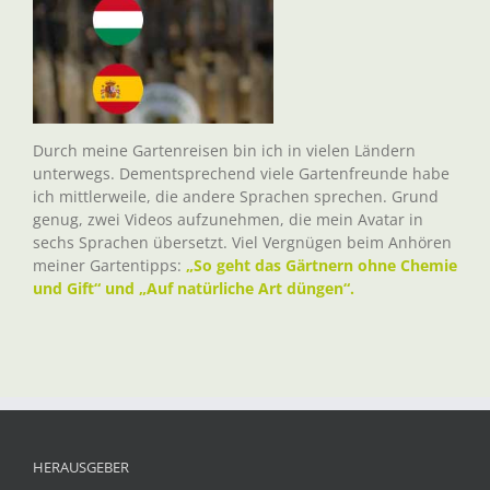
Durch meine Gartenreisen bin ich in vielen Ländern
unterwegs. Dementsprechend viele Gartenfreunde habe
ich mittlerweile, die andere Sprachen sprechen. Grund
genug, zwei Videos aufzunehmen, die mein Avatar in
sechs Sprachen übersetzt. Viel Vergnügen beim Anhören
meiner Gartentipps:
„So geht das Gärtnern ohne Chemie
und Gift“ und „Auf natürliche Art düngen“.
HERAUSGEBER