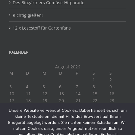
Des Biogärtners Gemüse-Hitparade
Richtig gießen!
12 x Lesestoff für Gartenfans
KALENDER
August 2026
M
D
M
D
F
S
S
1
2
3
4
5
6
7
8
9
10
11
12
13
14
15
16
17
18
19
20
21
22
23
24
25
26
27
28
29
30
Unsere Website verwendet Cookies. Dabei handelt es sich um
31
kleine Textdateien, die mit Hilfe des Browsers auf Ihrem
« Juli
Endgerät abgelegt werden. Sie richten keinen Schaden an. Wir
nutzen Cookies dazu, unser Angebot nutzerfreundlich zu
gestalten. Einige Cookies bleiben auf Ihrem Endgerät