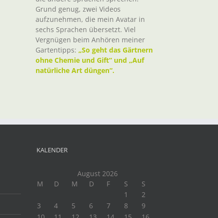
Grund genug, zwei Videos
aufzunehmen, die mein Avatar in
sechs Sprachen übersetzt. Viel
Vergnügen beim Anhören meiner
Gartentipps:
„So geht das Gärtnern
ohne Chemie und Gift“ und „Auf
t
natürliche Art düngen“.
il
KALENDER
August 2026
M
D
M
D
F
S
S
1
2
3
4
5
6
7
8
9
10
11
12
13
14
15
16