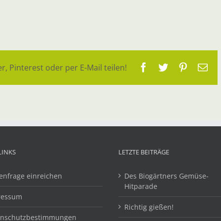
Facebook
Twitter
Pinteres
E-
r, Pinterest oder per E-Mail teilen!
Ma
LINKS
LETZTE BEITRÄGE
enfrage einreichen
Des Biogärtners Gemüse-
Hitparade
ressum
Richtig gießen!
enschutzbestimmungen