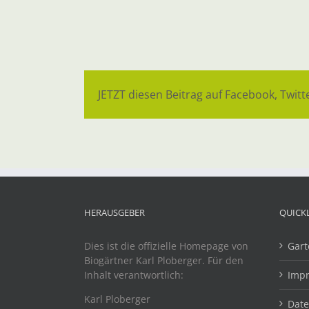
JETZT diesen Beitrag auf Facebook, Twitte
HERAUSGEBER
QUICK
Dies ist die offizielle Homepage von
Gart
Biogärtner Karl Ploberger. Für den
Inhalt verantwortlich:
Imp
Karl Ploberger
Dat