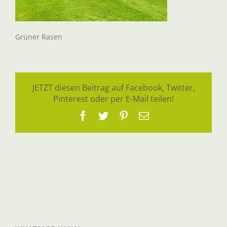
Grüner Rasen
JETZT diesen Beitrag auf Facebook, Twitter,
Pinterest oder per E-Mail teilen!
Facebook
Twitter
Pinterest
E-
Mail