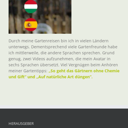
Durch meine Gartenreisen bin ich in vielen Ländern
unterwegs. Dementsprechend viele Gartenfreunde habe
ich mittlerweile, die andere Sprachen sprechen. Grund
genug, zwei Videos aufzunehmen, die mein Avatar in
sechs Sprachen übersetzt. Viel Vergnügen beim Anhören
meiner Gartentipps:
„So geht das Gärtnern ohne Chemie
und Gift“ und „Auf natürliche Art düngen“.
HERAUSGEBER