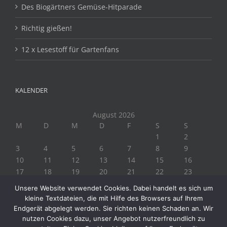
Des Biogärtners Gemüse-Hitparade
Richtig gießen!
12 x Lesestoff für Gartenfans
KALENDER
August 2026
M
D
M
D
F
S
S
1
2
3
4
5
6
7
8
9
10
11
12
13
14
15
16
17
18
19
20
21
22
23
24
25
26
27
28
29
30
Unsere Website verwendet Cookies. Dabei handelt es sich um
31
kleine Textdateien, die mit Hilfe des Browsers auf Ihrem
« Juli
Endgerät abgelegt werden. Sie richten keinen Schaden an. Wir
nutzen Cookies dazu, unser Angebot nutzerfreundlich zu