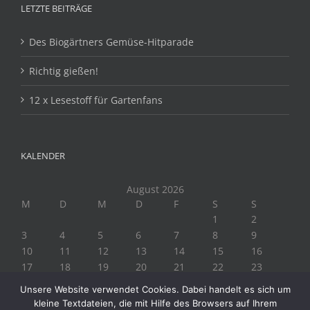
LETZTE BEITRÄGE
Des Biogärtners Gemüse-Hitparade
Richtig gießen!
12 x Lesestoff für Gartenfans
KALENDER
August 2026
M
D
M
D
F
S
S
1
2
3
4
5
6
7
8
9
10
11
12
13
14
15
16
17
18
19
20
21
22
23
24
25
26
27
28
29
30
Unsere Website verwendet Cookies. Dabei handelt es sich um
31
kleine Textdateien, die mit Hilfe des Browsers auf Ihrem