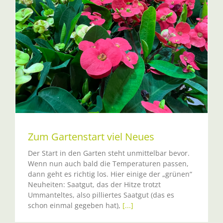
Zum Gartenstart viel Neues
Der Start in den Garten steht unmittelbar bevor.
Wenn nun auch bald die Temperaturen passen,
dann geht es richtig los. Hier einige der „grünen“
Neuheiten: Saatgut, das der Hitze trotzt
Ummanteltes, also pilliertes Saatgut (das es
schon einmal gegeben hat),
[...]