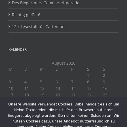
Des Biogärtners Gemüse-Hitparade
Richtig gießen!
12 x Lesestoff für Gartenfans
KALENDER
August 2026
M
D
M
D
F
S
S
1
2
3
4
5
6
7
8
9
10
11
12
13
14
15
16
17
18
19
20
21
22
23
24
25
26
27
28
29
30
Unsere Website verwendet Cookies. Dabei handelt es sich um
31
kleine Textdateien, die mit Hilfe des Browsers auf Ihrem
« Juli
Endgerät abgelegt werden. Sie richten keinen Schaden an. Wir
nutzen Cookies dazu, unser Angebot nutzerfreundlich zu
gestalten. Einige Cookies bleiben auf Ihrem Endgerät