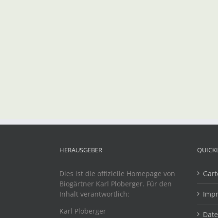
HERAUSGEBER
QUICK
Dies ist die offizielle Homepage von
Gart
Biogärtner Karl Ploberger. Für den
Inhalt verantwortlich:
Imp
Karl Ploberger
Dat