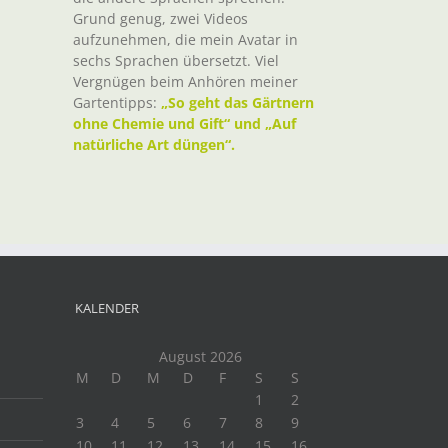
Grund genug, zwei Videos
aufzunehmen, die mein Avatar in
sechs Sprachen übersetzt. Viel
Vergnügen beim Anhören meiner
Gartentipps:
„So geht das Gärtnern
ohne Chemie und Gift“ und „Auf
natürliche Art düngen“.
KALENDER
August 2026
M
D
M
D
F
S
S
1
2
3
4
5
6
7
8
9
10
11
12
13
14
15
16