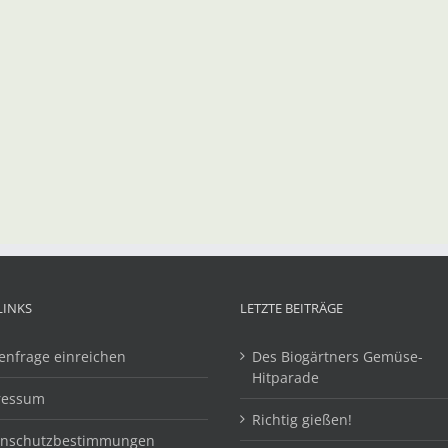
LINKS
LETZTE BEITRÄGE
enfrage einreichen
Des Biogärtners Gemüse-
Hitparade
ressum
Richtig gießen!
enschutzbestimmungen