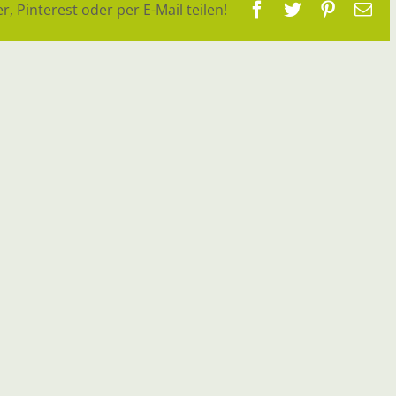
Facebook
Twitter
Pinteres
E-
r, Pinterest oder per E-Mail teilen!
Ma