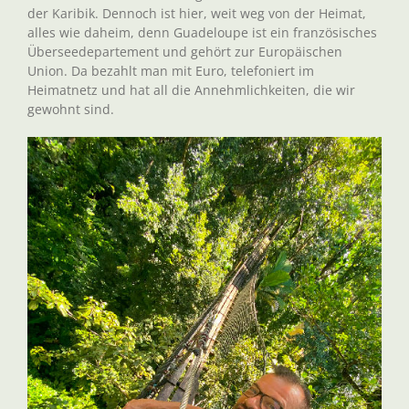
der Karibik. Dennoch ist hier, weit weg von der Heimat,
alles wie daheim, denn Guadeloupe ist ein französisches
Überseedepartement und gehört zur Europäischen
Union. Da bezahlt man mit Euro, telefoniert im
Heimatnetz und hat all die Annehmlichkeiten, die wir
gewohnt sind.