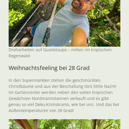
Dreharbeiten auf Guadeloupe – mitten im tropischen
Regenwald
Weihnachtsfeeling bei 28 Grad
In den Supermärkten stehen die geschmückten
Christbäume und aus der Beschallung tönt Stille Nacht!
Im Gartencenter werden neben den vielen tropischen
Gewächsen Nordmannstannen verkauft und es gibt
genau so viel Deko-Krimskrams, wie bei uns. Und das bei
Außentemperaturen von 28 Grad!