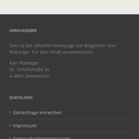
HERAUSGEBER
Dies ist die offizielle Homepage von Biogärtner Karl
Ploberger. Für den Inhalt verantwortlich:
Karl Ploberger
Dr. Schuhstraße 20
A-4863 Seewalchen
QUICKLINKS
Gartenfrage einreichen
Impressum
Datenschutzbestimmungen