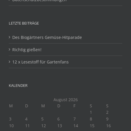
LETZTE BEITRÄGE
Des Biogärtners Gemüse-Hitparade
Richtig gießen!
12 x Lesestoff für Gartenfans
KALENDER
August 2026
M
D
M
D
F
S
S
1
2
3
4
5
6
7
8
9
10
11
12
13
14
15
16